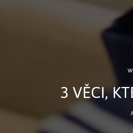
W
3 VĚCI, K